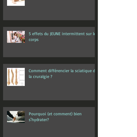
5 effets du JEUNE intermittent sur le
corps
Comment différencier la sciatique de
la cruralgie ?
Pourquoi (et comment) bien
s'hydrater?