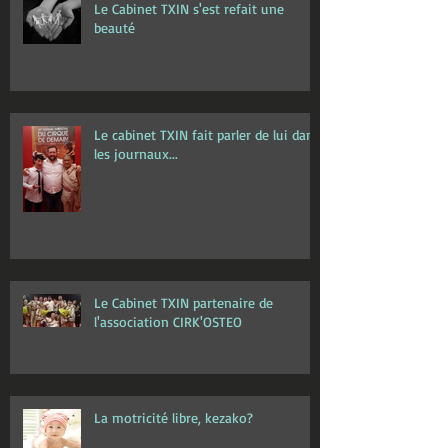
Le Cabinet TXIN s'est refait une
beauté
Le cabinet TXIN fait parler de lui dans
les journaux...
Le Cabinet TXIN partenaire de
l'association CIRK'OSTEO
La motricité libre, kezako?