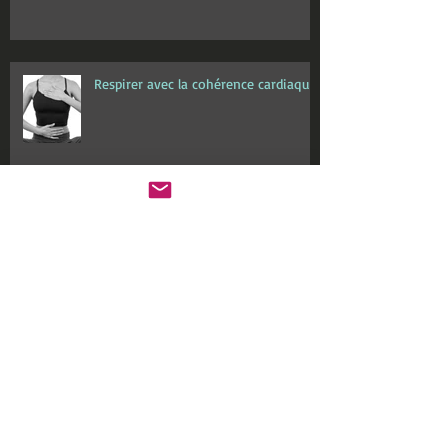
Respirer avec la cohérence cardiaque
Fake news : NON, le vaccin anti Covid
ne va pas vous rendre aimanté!
Archive
janvier 2026
(1)
1 post
août 2025
(1)
1 post
mai 2025
(1)
1 post
février 2025
(1)
1 post