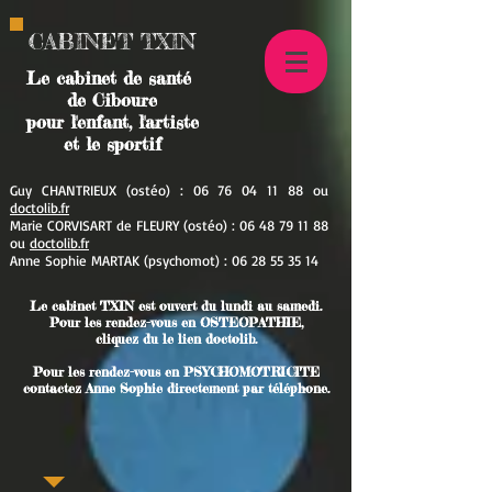
CABINET TXIN
Le cabinet de santé
de Ciboure
pour l'enfant, l'artiste
et le sportif
Guy CHANTRIEUX (ostéo) :
06 76 04 11 88
ou
doctolib.fr
Marie CORVISART de FLEURY (ostéo) :
06 48 79 11 88
ou
doctolib.fr
Anne Sophie MARTAK (psychomot
) :
06 28 55 35 14
Le cabinet TXIN est ouvert du lundi au samedi.
Pour les rendez-vous en OSTEOPATHIE,
cliquez du le lien doctolib.
Pour les rendez-vous en PSYCHOMOTRICITE
contactez Anne Sophie directement par téléphone.