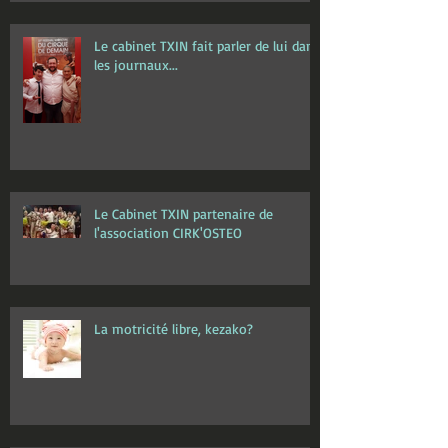
Le cabinet TXIN fait parler de lui dans
les journaux...
Le Cabinet TXIN partenaire de
l'association CIRK'OSTEO
La motricité libre, kezako?