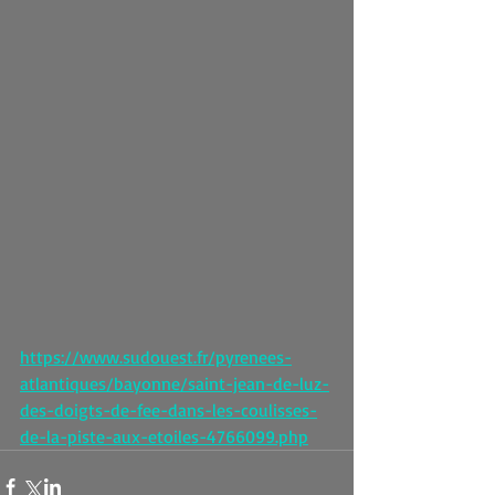
https://www.sudouest.fr/pyrenees-
atlantiques/bayonne/saint-jean-de-luz-
des-doigts-de-fee-dans-les-coulisses-
de-la-piste-aux-etoiles-4766099.php