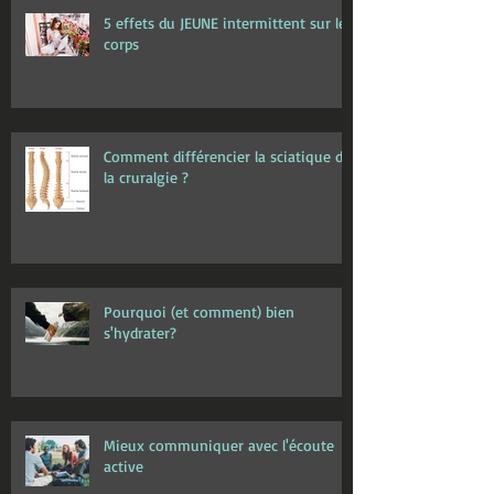
5 effets du JEUNE intermittent sur le
corps
Comment différencier la sciatique de
la cruralgie ?
Pourquoi (et comment) bien
s'hydrater?
Mieux communiquer avec l'écoute
active