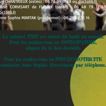
uy CHANTRIEUX (ostéo) :
06 76 04 11 88 ou
doctolib.fr
arie CORVISART de FLEURY (ostéo) : 06 48 79 11 8
octolib.fr
nne Sophie MARTAK (psychomot
) :
06 28 55 35 14
Le cabinet TXIN est ouvert du lundi au samedi.
Pour les rendez-vous en OSTEOPATHIE,
cliquez du le lien doctolib.
Pour les rendez-vous en PSYCHOMOTRICITE
contactez Anne Sophie directement par téléphone.