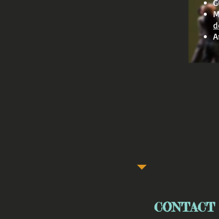
G
M
d
A
CONTACT