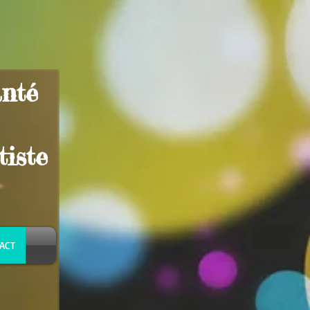
anté
tiste
ACT