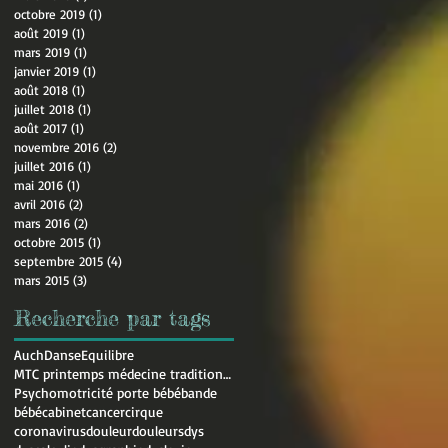
octobre 2019
(1)
1 post
août 2019
(1)
1 post
mars 2019
(1)
1 post
janvier 2019
(1)
1 post
août 2018
(1)
1 post
juillet 2018
(1)
1 post
août 2017
(1)
1 post
novembre 2016
(2)
2 posts
juillet 2016
(1)
1 post
mai 2016
(1)
1 post
avril 2016
(2)
2 posts
mars 2016
(2)
2 posts
octobre 2015
(1)
1 post
septembre 2015
(4)
4 posts
mars 2015
(3)
3 posts
Recherche par tags
Auch
Danse
Equilibre
MTC printemps médecine traditionnelle chinoise
Psychomotricité porte bébé
bande
bébé
cabinet
cancer
cirque
coronavirus
douleur
douleurs
dys