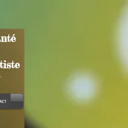
anté
tiste
ACT