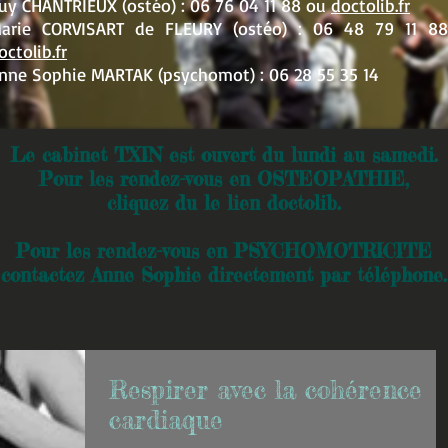
uy CHANTRIEUX (ostéo) :
06 76 04 11 88 ou
doctolib.fr
arie CORVISART de FLEURY (ostéo) : 06 48 79 11 8
octolib.fr
nne Sophie MARTAK (psychomot
) :
06 28 55 35 14
Le cabinet TXIN est ouvert du lundi au samedi.
Pour les rendez-vous en OSTEOPATHIE,
cliquez du le lien doctolib.
Pour les rendez-vous en PSYCHOMOTRICITE
contactez Anne Sophie directement par téléphone.
Respirer avec la cohérence
cardiaque