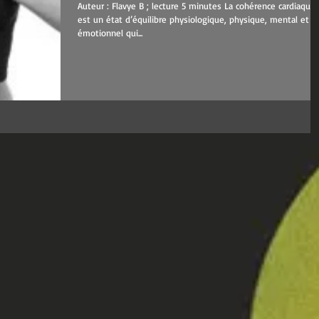
Auteur : Flavye B ; lecture 5 minutes La cohérence cardiaque
est un état d’équilibre physiologique, physique, mental et
émotionnel qui...