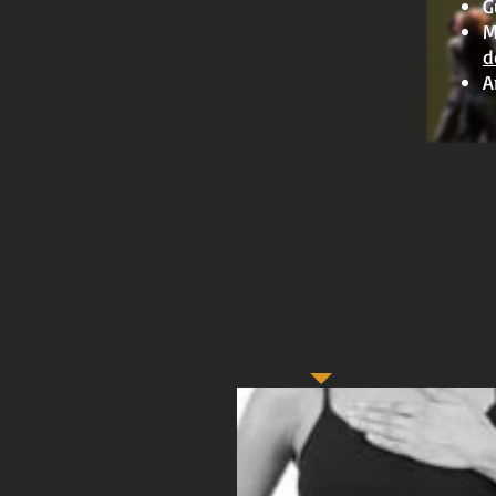
G
M
d
A