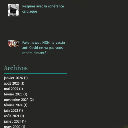
Respirer avec la cohérence
cardiaque
Fake news : NON, le vaccin
anti Covid ne va pas vous
rendre aimanté!
Archives
janvier 2026
(1)
1 post
août 2025
(1)
1 post
mai 2025
(1)
1 post
février 2025
(1)
1 post
novembre 2024
(2)
2 posts
février 2024
(1)
1 post
juin 2023
(1)
1 post
août 2021
(1)
1 post
juillet 2021
(1)
1 post
mars 2020
(1)
1 post