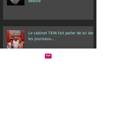
Le Cabinet TXIN s'est refait une
beauté
Le cabinet TXIN fait parler de lui dans
les journaux...
Le Cabinet TXIN partenaire de
l'association CIRK'OSTEO
La motricité libre, kezako?