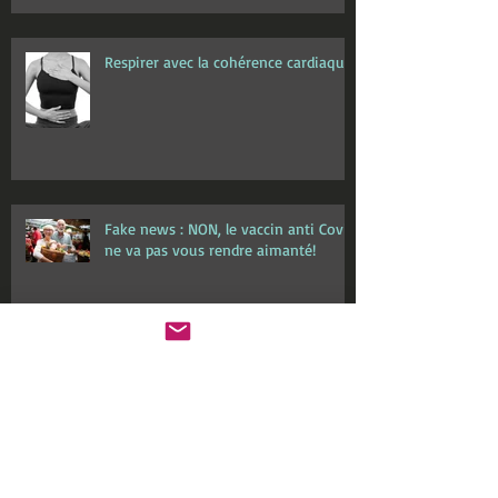
Respirer avec la cohérence cardiaque
Fake news : NON, le vaccin anti Covid
ne va pas vous rendre aimanté!
Archive
janvier 2026
(1)
1 post
août 2025
(1)
1 post
mai 2025
(1)
1 post
février 2025
(1)
1 post
novembre 2024
(2)
2 posts