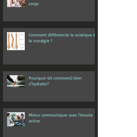
corps
Comment différencier la sciatique de
la cruralgie ?
Pourquoi (et comment) bien
s'hydrater?
Mieux communiquer avec l'écoute
active