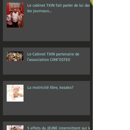
Le cabinet TXIN fait parler de lui dans
les journaux...
Le Cabinet TXIN partenaire de
l'association CIRK'OSTEO
La motricité libre, kezako?
5 effets du JEUNE intermittent sur le